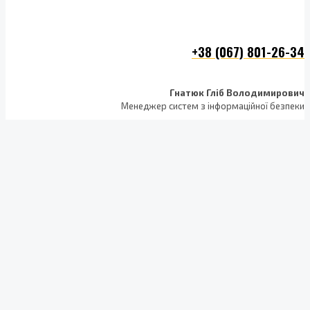
+38 (067) 801-26-34
Гнатюк Гліб Володимирович
Менеджер систем з інформаційної безпеки
+38 (098) 349 11 60
Остапенко Дмитро Олександрович
Менеджер систем з інформаційної безпеки
+38 (093) 908 03 13
office@clars.com.ua
НАШ АДРЕС
ул. Глубочицкая 40 е/ф